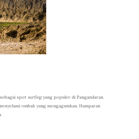
 sebagai spot
surfing
yang populer di Pangandaran.
asi menyelami ombak yang mengagumkan. Hamparan
.