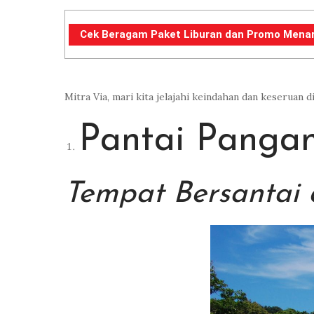
Cek Beragam Paket Liburan dan Promo Menarik 
Mitra Via, mari kita jelajahi keindahan dan keseruan 
Pantai Panga
Tempat Bersantai 