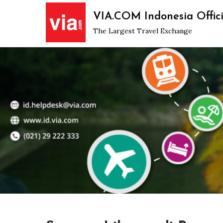
Skip
VIA.COM Indonesia Offici
to
The Largest Travel Exchange
content