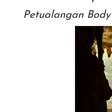
Petualangan Body 