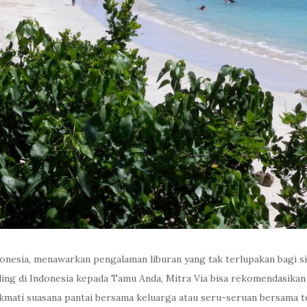
onesia, menawarkan pengalaman liburan yang tak terlupakan bagi s
ing di Indonesia kepada Tamu Anda, Mitra Via bisa rekomendasikan de
kmati suasana pantai bersama keluarga atau seru-seruan bersama 