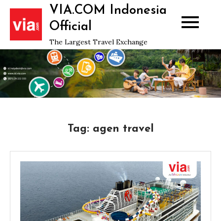
Skip
VIA.COM Indonesia
to
Official
content
The Largest Travel Exchange
Tag:
agen travel