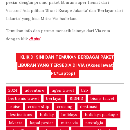
pesiar dengan promo paket liburan super hemat dari
Via.com! Ada pilihan ‘Short Escape Jakarta’ dan ‘Berlayar dari
Jakarta’ yang bisa Mitra Via hadirkan.
Temukan info dan promo menarik lainnya dari Via.com
dengan klik
di sini
.
KLIK DI SINI DAN TEMUKAN BERBAGAI PAKET
LIBURAN YANG TERSEDIA DI VIA (Akses lewat
PC/Laptop)
2024
adventure
agen travel
b2b
berbisnis travel
berlayar
BISNIS
bisnis travel
cruise
cruise ship
cruising
destinasi
destinations
holiday
holidays
holidays package
Jakarta
kapal pesiar
mitra via
nostalgia