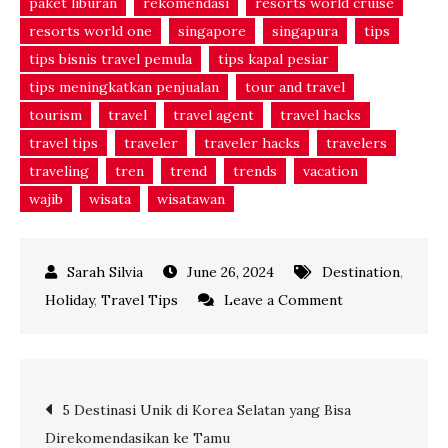
paket liburan
rekomendasi
resorts world cruise
resorts world one
singapore
singapura
tips
tips bisnis travel pemula
tips kapal pesiar
tips meningkatkan penjualan
tour and travel
tourism
travel
travel agent
travel hacks
travel tips
traveler
traveler hacks
travelers
traveling
tren
trend
trends
vacation
wajib
wisata
wisatawan
June 26, 2024
Destination
,
on
Holiday
,
Travel Tips
Leave a Comment
7
Hal
Seru
Post
5 Destinasi Unik di Korea Selatan yang Bisa
di
Direkomendasikan ke Tamu
Kapal