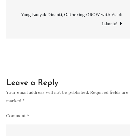
navigation
Pesiar
Resorts
Yang Banyak Dinanti, Gathering GROW with Via di
World
Jakarta!
One
Leave a Reply
Your email address will not be published.
Required fields are
marked
*
Comment
*