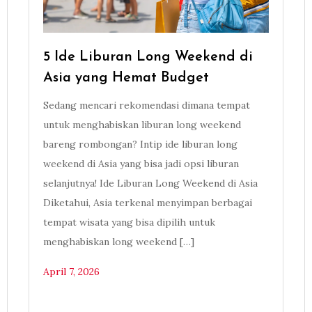
5 Ide Liburan Long Weekend di
Asia yang Hemat Budget
Sedang mencari rekomendasi dimana tempat
untuk menghabiskan liburan long weekend
bareng rombongan? Intip ide liburan long
weekend di Asia yang bisa jadi opsi liburan
selanjutnya! Ide Liburan Long Weekend di Asia
Diketahui, Asia terkenal menyimpan berbagai
tempat wisata yang bisa dipilih untuk
menghabiskan long weekend […]
April 7, 2026