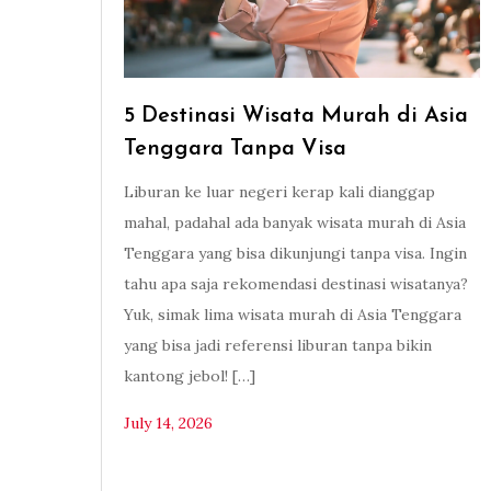
5 Destinasi Wisata Murah di Asia
Tenggara Tanpa Visa
Liburan ke luar negeri kerap kali dianggap
mahal, padahal ada banyak wisata murah di Asia
Tenggara yang bisa dikunjungi tanpa visa. Ingin
tahu apa saja rekomendasi destinasi wisatanya?
Yuk, simak lima wisata murah di Asia Tenggara
yang bisa jadi referensi liburan tanpa bikin
kantong jebol! […]
July 14, 2026