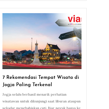
7 Rekomendasi Tempat Wisata di
Jogja Paling Terkenal
Jogja selalu berhasil menarik perhatian
wisatawan untuk dikunjungi saat liburan ataupun
sekadar menghabiskan cuti. Biar nggak hanya ke