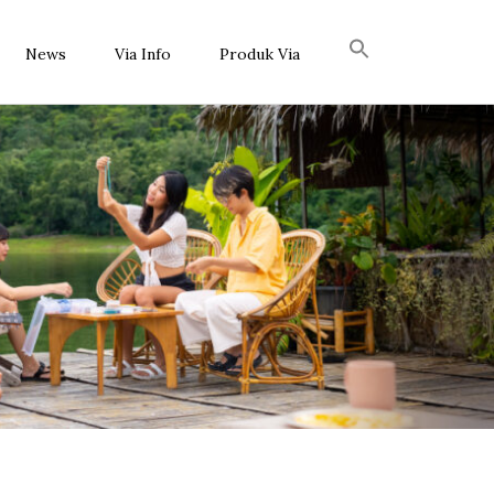
News
Via Info
Produk Via