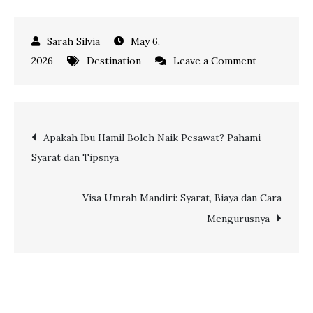
May 6,
on
2026
Destination
Leave a Comment
5
Destinasi
Liburan
Post
Apakah Ibu Hamil Boleh Naik Pesawat? Pahami
di
Syarat dan Tipsnya
Alam
navigation
Indonesia
yang
Visa Umrah Mandiri: Syarat, Biaya dan Cara
Harus
Mengurusnya
Dikunjungi