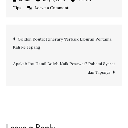
on
Tips
Leave a Comment
Syarat,
Cara
Perpanjang
Post
Golden Route: Itinerary Terbaik Liburan Pertama
Paspor
Kali ke Jepang
Mati
navigation
Hingga
Biayanya
Apakah Ibu Hamil Boleh Naik Pesawat? Pahami Syarat
dan Tipsnya