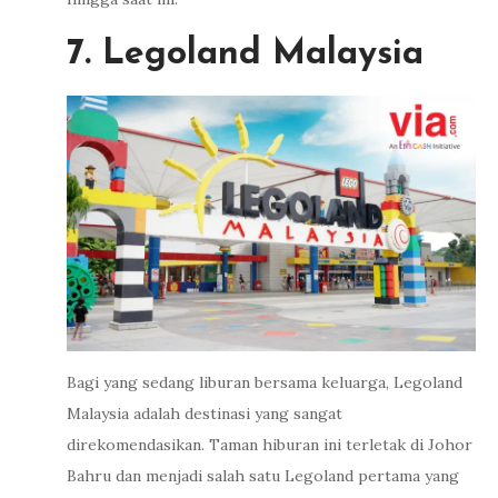
7. Legoland Malaysia
Bagi yang sedang liburan bersama keluarga, Legoland
Malaysia adalah destinasi yang sangat
direkomendasikan. Taman hiburan ini terletak di Johor
Bahru dan menjadi salah satu Legoland pertama yang