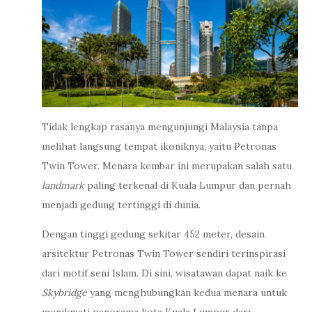
Tidak lengkap rasanya mengunjungi Malaysia tanpa
melihat langsung tempat ikoniknya, yaitu Petronas
Twin Tower. Menara kembar ini merupakan salah satu
landmark
paling terkenal di Kuala Lumpur dan pernah
menjadi gedung tertinggi di dunia.
Dengan tinggi gedung sekitar 452 meter, desain
arsitektur Petronas Twin Tower sendiri terinspirasi
dari motif seni Islam. Di sini, wisatawan dapat naik ke
Skybridge
yang menghubungkan kedua menara untuk