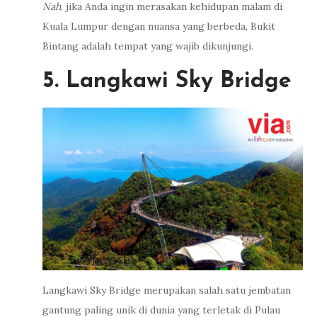
Nah
, jika Anda ingin merasakan kehidupan malam di
Kuala Lumpur dengan nuansa yang berbeda, Bukit
Bintang adalah tempat yang wajib dikunjungi.
5. Langkawi Sky Bridge
Langkawi Sky Bridge merupakan salah satu jembatan
gantung paling unik di dunia yang terletak di Pulau