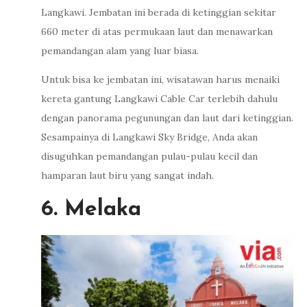
Langkawi. Jembatan ini berada di ketinggian sekitar
660 meter di atas permukaan laut dan menawarkan
pemandangan alam yang luar biasa.
Untuk bisa ke jembatan ini, wisatawan harus menaiki
kereta gantung Langkawi Cable Car terlebih dahulu
dengan panorama pegunungan dan laut dari ketinggian.
Sesampainya di Langkawi Sky Bridge, Anda akan
disuguhkan pemandangan pulau-pulau kecil dan
hamparan laut biru yang sangat indah.
6. Melaka