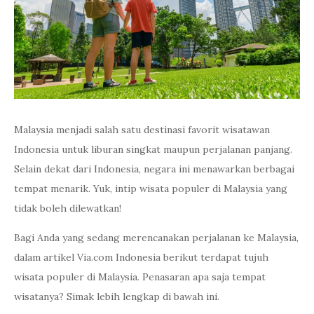
Malaysia menjadi salah satu destinasi favorit wisatawan
Indonesia untuk liburan singkat maupun perjalanan panjang.
Selain dekat dari Indonesia, negara ini menawarkan berbagai
tempat menarik. Yuk, intip wisata populer di Malaysia yang
tidak boleh dilewatkan!
Bagi Anda yang sedang merencanakan perjalanan ke Malaysia,
dalam artikel Via.com Indonesia berikut terdapat tujuh
wisata populer di Malaysia. Penasaran apa saja tempat
wisatanya? Simak lebih lengkap di bawah ini.