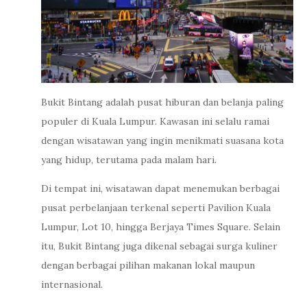
Bukit Bintang adalah pusat hiburan dan belanja paling
populer di Kuala Lumpur. Kawasan ini selalu ramai
dengan wisatawan yang ingin menikmati suasana kota
yang hidup, terutama pada malam hari.
Di tempat ini, wisatawan dapat menemukan berbagai
pusat perbelanjaan terkenal seperti Pavilion Kuala
Lumpur, Lot 10, hingga Berjaya Times Square. Selain
itu, Bukit Bintang juga dikenal sebagai surga kuliner
dengan berbagai pilihan makanan lokal maupun
internasional.