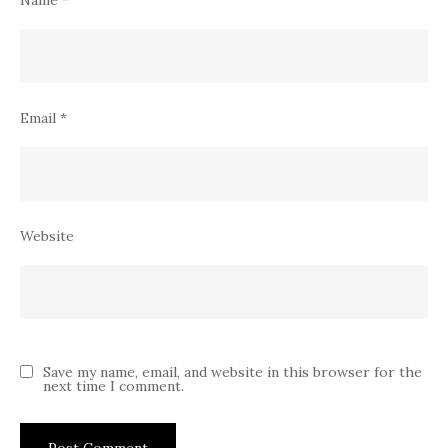
Name
*
Email
*
Website
Save my name, email, and website in this browser for the
next time I comment.