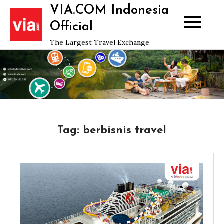
Skip
VIA.COM Indonesia
to
Official
content
The Largest Travel Exchange
Tag:
berbisnis travel