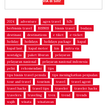
VIA di Sini!
2024
adventure
agen travel
b2b
berbisnis travel
BISNIS
bisnis travel
budaya
destinasi
destinations
e tiket
e-ticket
holiday
holidays
holidays package
kapal
kapal laut
kapal motor
km
mitra via
nostalgia
paket liburan
pelayaran
pelayaran nasional
pelayaran nasional indonesia
pelni
rekomendasi
tips
tips bisnis travel pemula
tips meningkatkan penjualan
tour and travel
tourism
travel
travel agent
travel hacks
travel tips
traveler
traveler hacks
travelers
traveling
tren
trend
trends
wajib
wisata
wisatawan