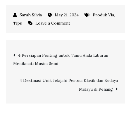
May 21, 2024
Produk Via
,
on
Tips
Leave a Comment
Hadirkan
Pilihan
Perjalanan
Post
4 Persiapan Penting untuk Tamu Anda Liburan
Menarik
Menikmati Musim Semi
bersama
navigation
PELNI
Melalui
4 Destinasi Unik Jelajahi Pesona Klasik dan Budaya
Portal
Melayu di Penang
Via.com!