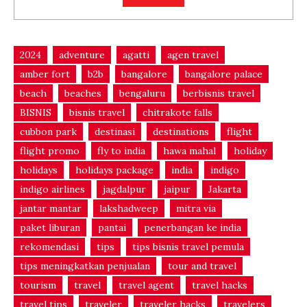
2024
adventure
agatti
agen travel
amber fort
b2b
bangalore
bangalore palace
beach
beaches
bengaluru
berbisnis travel
BISNIS
bisnis travel
chitrakote falls
cubbon park
destinasi
destinations
flight
flight promo
fly to india
hawa mahal
holiday
holidays
holidays package
india
indigo
indigo airlines
jagdalpur
jaipur
Jakarta
jantar mantar
lakshadweep
mitra via
paket liburan
pantai
penerbangan ke india
rekomendasi
tips
tips bisnis travel pemula
tips meningkatkan penjualan
tour and travel
tourism
travel
travel agent
travel hacks
travel tips
traveler
traveler hacks
travelers