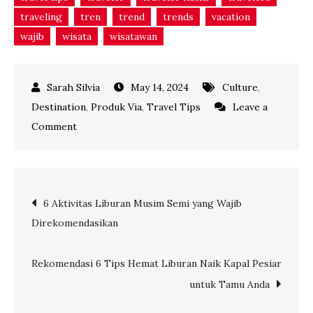
traveling
tren
trend
trends
vacation
wajib
wisata
wisatawan
May 14, 2024
Culture
,
Destination
,
Produk Via
,
Travel Tips
Leave a
on
Comment
Jelajah
Pesona
India
Post
6 Aktivitas Liburan Musim Semi yang Wajib
bersama
Direkomendasikan
IndiGo:
navigation
4
Destinasi
Rekomendasi 6 Tips Hemat Liburan Naik Kapal Pesiar
yang
untuk Tamu Anda
Wajib