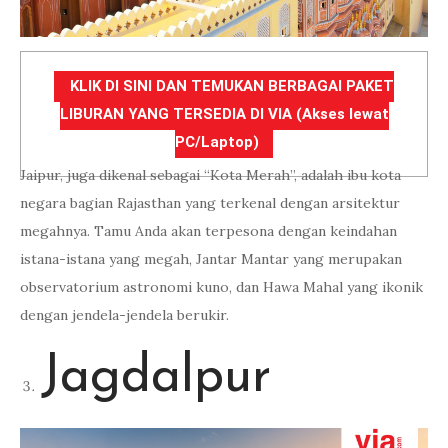
KLIK DI SINI DAN TEMUKAN BERBAGAI PAKET
LIBURAN YANG TERSEDIA DI VIA (Akses lewat
PC/Laptop)
Jaipur, juga dikenal sebagai “Kota Merah”, adalah ibu kota
negara bagian Rajasthan yang terkenal dengan arsitektur
megahnya. Tamu Anda akan terpesona dengan keindahan
istana-istana yang megah, Jantar Mantar yang merupakan
observatorium astronomi kuno, dan Hawa Mahal yang ikonik
dengan jendela-jendela berukir.
Jagdalpur