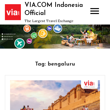
Skip
VIA.COM Indonesia
to
Official
content
The Largest Travel Exchange
Tag:
bengaluru