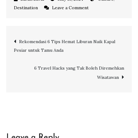
on
Destination
Leave a Comment
Kutai
Kartanegara:
Destinasi
Post
Rekomendasi 6 Tips Hemat Liburan Naik Kapal
Wisata
Pesiar untuk Tamu Anda
Storynomics
navigation
di
Indonesia
6 Travel Hacks yang Tak Boleh Diremehkan
Wisatawan
Leave a Reply