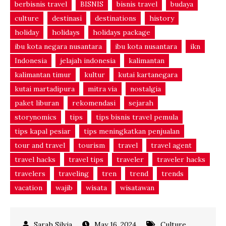
berbisnis travel
BISNIS
bisnis travel
budaya
culture
destinasi
destinations
history
holiday
holidays
holidays package
ibu kota negara nusantara
ibu kota nusantara
ikn
Indonesia
jelajah indonesia
kalimantan
kalimantan timur
kultur
kutai kartanegara
kutai martadipura
mitra via
nostalgia
paket liburan
rekomendasi
sejarah
storynomics
tips
tips bisnis travel pemula
tips kapal pesiar
tips meningkatkan penjualan
tour and travel
tourism
travel
travel agent
travel hacks
travel tips
traveler
traveler hacks
travelers
traveling
tren
trend
trends
vacation
wajib
wisata
wisatawan
May 16, 2024
Culture
,