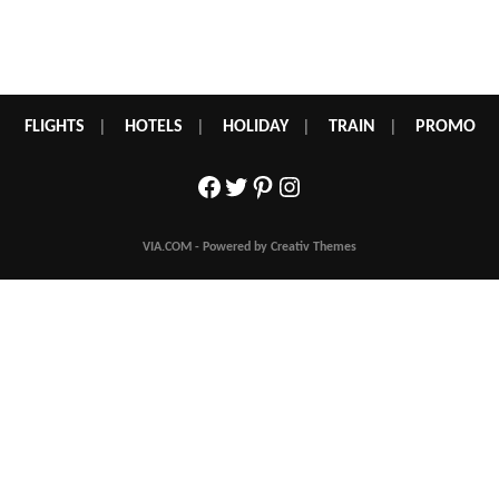
FLIGHTS
|
HOTELS
|
HOLIDAY
|
TRAIN
|
PROMO
Facebook
Twitter
Pinterest
Instagram
VIA.COM - Powered by Creativ Themes