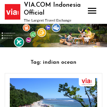
Skip
VIA.COM Indonesia
to
Official
content
The Largest Travel Exchange
Tag:
indian ocean