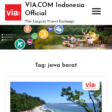
Skip
VIA.COM Indonesia
to
Official
content
The Largest Travel Exchange
Tag:
jawa barat