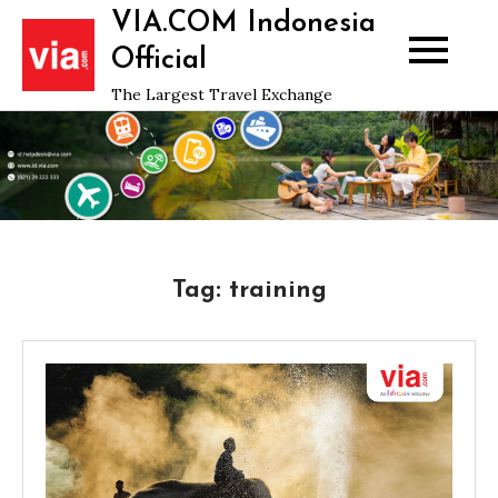
Skip
VIA.COM Indonesia
to
Official
content
The Largest Travel Exchange
Tag:
training