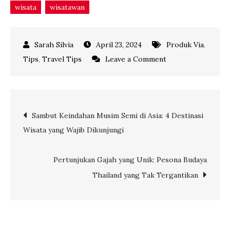
wisata
wisatawan
April 23, 2024
Produk Via
,
on
Tips
,
Travel Tips
Leave a Comment
Menyusuri
Nusantara
bersama
Post
Sambut Keindahan Musim Semi di Asia: 4 Destinasi
PELNI:
Wisata yang Wajib Dikunjungi
5
navigation
Kapal
Favorit
Pertunjukan Gajah yang Unik: Pesona Budaya
untuk
Thailand yang Tak Tergantikan
Petualangan
Seru