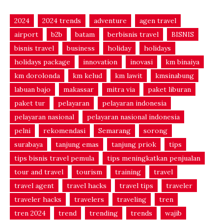
2024
2024 trends
adventure
agen travel
airport
b2b
batam
berbisnis travel
BISNIS
bisnis travel
business
holiday
holidays
holidays package
innovation
inovasi
km binaiya
km dorolonda
km kelud
km lawit
kmsinabung
labuan bajo
makassar
mitra via
paket liburan
paket tur
pelayaran
pelayaran indonesia
pelayaran nasional
pelayaran nasional indonesia
pelni
rekomendasi
Semarang
sorong
surabaya
tanjung emas
tanjung priok
tips
tips bisnis travel pemula
tips meningkatkan penjualan
tour and travel
tourism
training
travel
travel agent
travel hacks
travel tips
traveler
traveler hacks
travelers
traveling
tren
tren 2024
trend
trending
trends
wajib