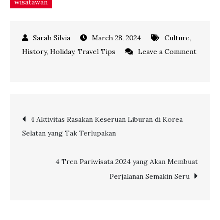
wisatawan
March 28, 2024
Culture
,
History
,
Holiday
,
Travel Tips
Leave a Comment
on
Rekomendasi
Unik
Arungi
Post
4 Aktivitas Rasakan Keseruan Liburan di Korea
Keindahan
Selatan yang Tak Terlupakan
Alam
navigation
Indonesia
dengan
4 Tren Pariwisata 2024 yang Akan Membuat
Kapal
Perjalanan Semakin Seru
Pinisi