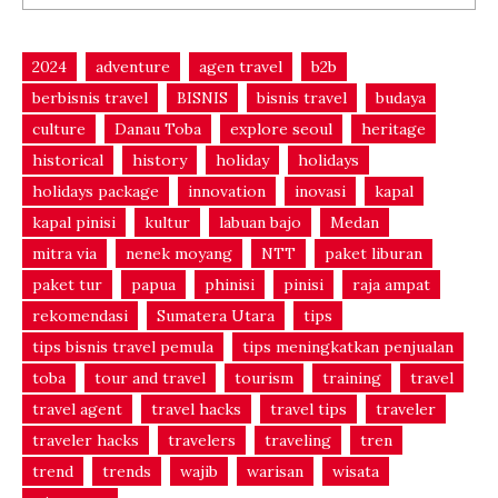
2024
adventure
agen travel
b2b
berbisnis travel
BISNIS
bisnis travel
budaya
culture
Danau Toba
explore seoul
heritage
historical
history
holiday
holidays
holidays package
innovation
inovasi
kapal
kapal pinisi
kultur
labuan bajo
Medan
mitra via
nenek moyang
NTT
paket liburan
paket tur
papua
phinisi
pinisi
raja ampat
rekomendasi
Sumatera Utara
tips
tips bisnis travel pemula
tips meningkatkan penjualan
toba
tour and travel
tourism
training
travel
travel agent
travel hacks
travel tips
traveler
traveler hacks
travelers
traveling
tren
trend
trends
wajib
warisan
wisata