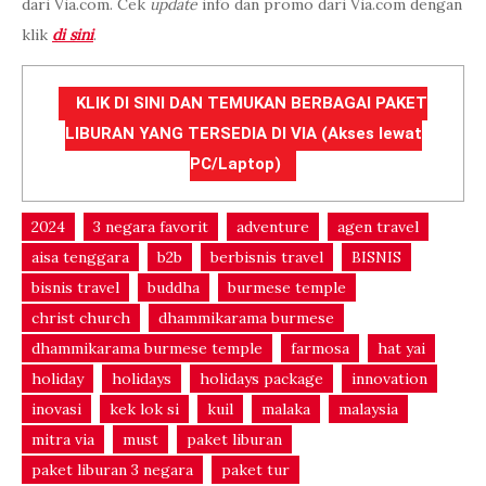
dari Via.com. Cek
update
info dan promo dari Via.com dengan
klik
di sini
.
KLIK DI SINI DAN TEMUKAN BERBAGAI PAKET
LIBURAN YANG TERSEDIA DI VIA (Akses lewat
PC/Laptop)
2024
3 negara favorit
adventure
agen travel
aisa tenggara
b2b
berbisnis travel
BISNIS
bisnis travel
buddha
burmese temple
christ church
dhammikarama burmese
dhammikarama burmese temple
farmosa
hat yai
holiday
holidays
holidays package
innovation
inovasi
kek lok si
kuil
malaka
malaysia
mitra via
must
paket liburan
paket liburan 3 negara
paket tur