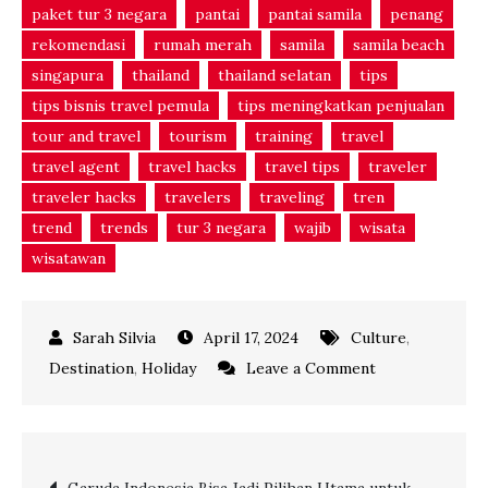
paket tur 3 negara
pantai
pantai samila
penang
rekomendasi
rumah merah
samila
samila beach
singapura
thailand
thailand selatan
tips
tips bisnis travel pemula
tips meningkatkan penjualan
tour and travel
tourism
training
travel
travel agent
travel hacks
travel tips
traveler
traveler hacks
travelers
traveling
tren
trend
trends
tur 3 negara
wajib
wisata
wisatawan
April 17, 2024
Culture
,
on
Destination
,
Holiday
Leave a Comment
Jelajahi
Keindahan
Asia
Post