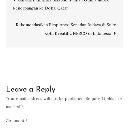
Garuda Indonesia Bisa Jadi Pilihan Utama untuk
Tenggara:
Penerbangan ke Doha, Qatar
6
navigation
Destinasi
Favorit
Rekomendasikan Eksplorasi Seni dan Budaya di Solo:
di
Kota Kreatif UNESCO di Indonesia
Singapura,
Malaysia,
dan
Thailand
Leave a Reply
Your email address will not be published.
Required fields are
marked
*
Comment
*