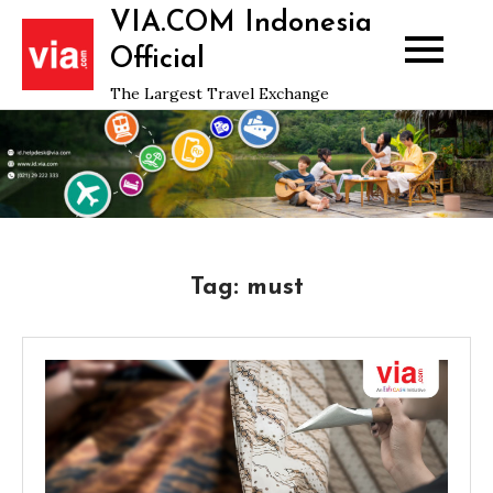
Skip
VIA.COM Indonesia
to
Official
content
The Largest Travel Exchange
Tag:
must