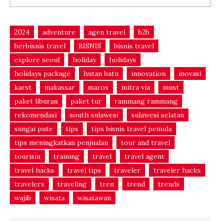
2024
adventure
agen travel
b2b
berbisnis travel
BISNIS
bisnis travel
explore seoul
holiday
holidays
holidays package
hutan batu
innovation
inovasi
karst
makassar
maros
mitra via
must
paket liburan
paket tur
rammang rammang
rekomendasi
south sulawesi
sulawesi selatan
sungai pute
tips
tips bisnis travel pemula
tips meningkatkan penjualan
tour and travel
tourism
training
travel
travel agent
travel hacks
travel tips
traveler
traveler hacks
travelers
traveling
tren
trend
trends
wajib
wisata
wisatawan