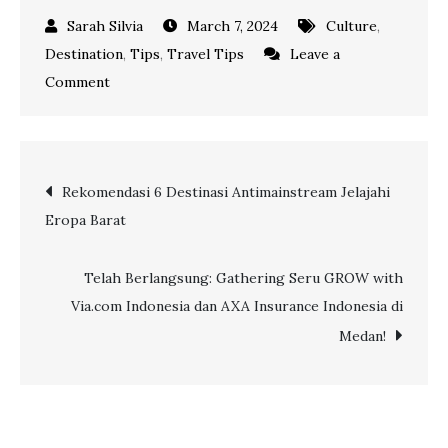
March 7, 2024
Culture
,
Destination
,
Tips
,
Travel Tips
Leave a
on
Comment
Keindahan
Alam
dan
Post
Rekomendasi 6 Destinasi Antimainstream Jelajahi
Kebudayaan:
Eropa Barat
Eksplorasi
navigation
Desa
Wisata
Telah Berlangsung: Gathering Seru GROW with
Rammang-
Via.com Indonesia dan AXA Insurance Indonesia di
Rammang
Medan!
di
Sulawesi
Selatan