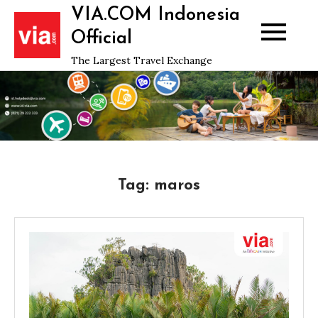
Skip
VIA.COM Indonesia
to
Official
content
The Largest Travel Exchange
Tag:
maros