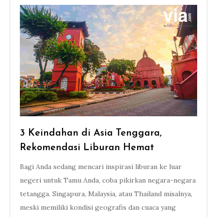
3 Keindahan di Asia Tenggara,
Rekomendasi Liburan Hemat
Bagi Anda sedang mencari inspirasi liburan ke luar
negeri untuk Tamu Anda, coba pikirkan negara-negara
tetangga. Singapura, Malaysia, atau Thailand misalnya,
meski memiliki kondisi geografis dan cuaca yang