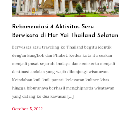
Rekomendasi 4 Aktivitas Seru
Berwisata di Hat Yai Thailand Selatan
Berwisata atau traveling ke Thailand begitu identik
dengan Bangkok dan Phuket. Kedua kota itu seakan
menjadi pusat sejarah, budaya, dan seni serta menjadi
destinasi andalan yang wajib dikunjungi wisatawan.
Keindahan kuil-kuil, pantai, kelezatan kuliner khas,
hingga hiburannya berhasil menghipnotis wisatawan
yang datang ke dua kawasan […]
October 5, 2022