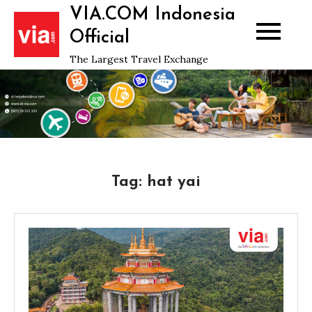
Skip
VIA.COM Indonesia
to
Official
content
The Largest Travel Exchange
Tag:
hat yai