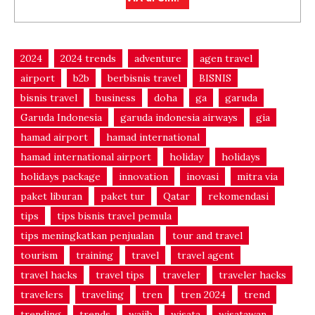
2024
2024 trends
adventure
agen travel
airport
b2b
berbisnis travel
BISNIS
bisnis travel
business
doha
ga
garuda
Garuda Indonesia
garuda indonesia airways
gia
hamad airport
hamad international
hamad international airport
holiday
holidays
holidays package
innovation
inovasi
mitra via
paket liburan
paket tur
Qatar
rekomendasi
tips
tips bisnis travel pemula
tips meningkatkan penjualan
tour and travel
tourism
training
travel
travel agent
travel hacks
travel tips
traveler
traveler hacks
travelers
traveling
tren
tren 2024
trend
trending
trends
wajib
wisata
wisatawan