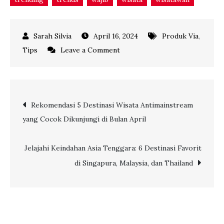
April 16, 2024
Produk Via
,
on
Tips
Leave a Comment
Garuda
Indonesia
Bisa
Post
Rekomendasi 5 Destinasi Wisata Antimainstream
Jadi
yang Cocok Dikunjungi di Bulan April
Pilihan
navigation
Utama
untuk
Jelajahi Keindahan Asia Tenggara: 6 Destinasi Favorit
Penerbangan
di Singapura, Malaysia, dan Thailand
ke
Doha,
Qatar