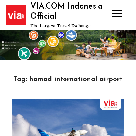
Skip
VIA.COM Indonesia
to
Official
content
The Largest Travel Exchange
Tag:
hamad international airport