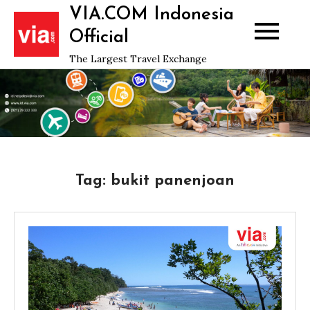
Skip
VIA.COM Indonesia
to
Official
content
The Largest Travel Exchange
Tag:
bukit panenjoan