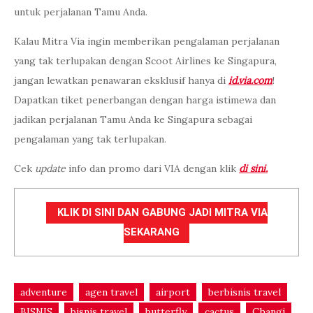
untuk perjalanan Tamu Anda.
Kalau Mitra Via ingin memberikan pengalaman perjalanan
yang tak terlupakan dengan Scoot Airlines ke Singapura,
jangan lewatkan penawaran eksklusif hanya di
id.via.com
!
Dapatkan tiket penerbangan dengan harga istimewa dan
jadikan perjalanan Tamu Anda ke Singapura sebagai
pengalaman yang tak terlupakan.
Cek
update
info dan promo dari VIA dengan klik
di sini.
KLIK DI SINI DAN GABUNG JADI MITRA VIA
SEKARANG
adventure
agen travel
airport
berbisnis travel
BISNIS
bisnis travel
butterfly
cactus
Changi