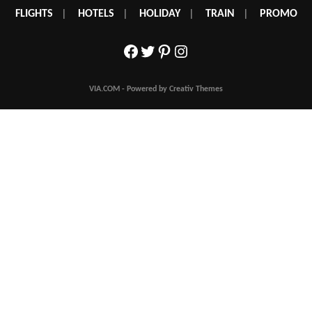
FLIGHTS
|
HOTELS
|
HOLIDAY
|
TRAIN
|
PROMO
Facebook
Twitter
Pinterest
Instagram
VIA.COM - Powered by Creativ Themes