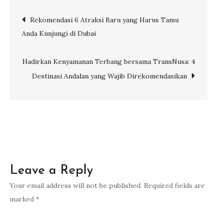
Bandara
Post
Rekomendasi 6 Atraksi Baru yang Harus Tamu
Internasional
Anda Kunjungi di Dubai
Changi:
navigation
Jelajah
Singapura
Hadirkan Kenyamanan Terbang bersama TransNusa: 4
bersama
Destinasi Andalan yang Wajib Direkomendasikan
Scoot
Leave a Reply
Your email address will not be published.
Required fields are
marked
*