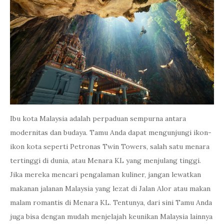
Ibu kota Malaysia adalah perpaduan sempurna antara
modernitas dan budaya. Tamu Anda dapat mengunjungi ikon-
ikon kota seperti Petronas Twin Towers, salah satu menara
tertinggi di dunia, atau Menara KL yang menjulang tinggi.
Jika mereka mencari pengalaman kuliner, jangan lewatkan
makanan jalanan Malaysia yang lezat di Jalan Alor atau makan
malam romantis di Menara KL. Tentunya, dari sini Tamu Anda
juga bisa dengan mudah menjelajah keunikan Malaysia lainnya