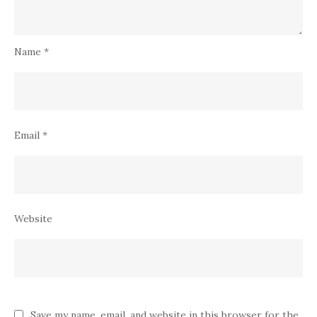
Name
*
Email
*
Website
Save my name, email, and website in this browser for the