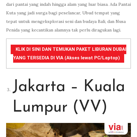
dari pantai yang indah hingga alam yang luar biasa. Ada Pantai
Kuta yang jadi surga bagi peselancar, Ubud tempat yang
tepat untuk mengeksplorasi seni dan budaya Bali, dan Nusa
Penida yang kecantikan alamnya tak perlu diragukan lagi.
KLIK DI SINI DAN TEMUKAN PAKET LIBURAN DUBAI
YANG TERSEDIA DI VIA (Akses lewat PC/Laptop)
Jakarta – Kuala
Lumpur (VV)