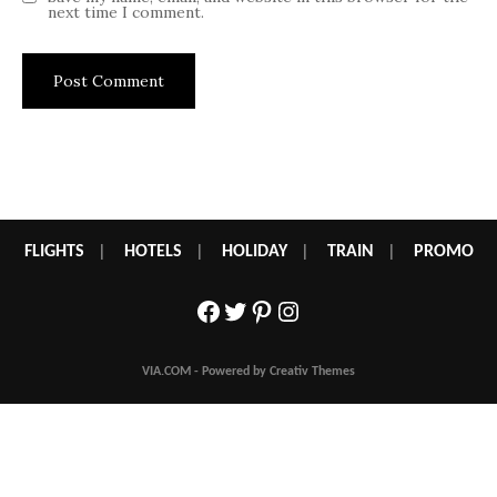
next time I comment.
FLIGHTS
|
HOTELS
|
HOLIDAY
|
TRAIN
|
PROMO
Facebook
Twitter
Pinterest
Instagram
VIA.COM - Powered by Creativ Themes