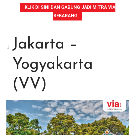
KLIK DI SINI DAN GABUNG JADI MITRA VIA
SEKARANG
Jakarta –
Yogyakarta
(VV)