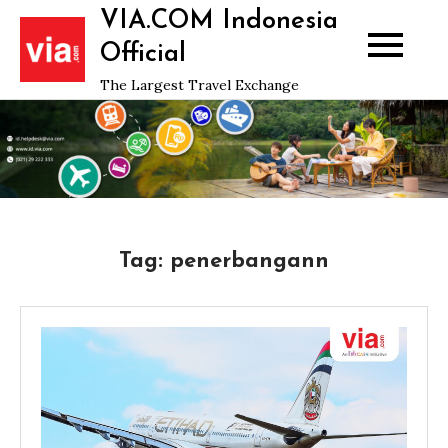
Skip
VIA.COM Indonesia
to
Official
content
The Largest Travel Exchange
Tag:
penerbangann