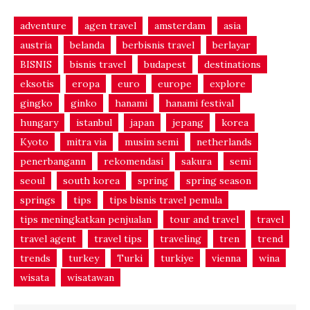
adventure
agen travel
amsterdam
asia
austria
belanda
berbisnis travel
berlayar
BISNIS
bisnis travel
budapest
destinations
eksotis
eropa
euro
europe
explore
gingko
ginko
hanami
hanami festival
hungary
istanbul
japan
jepang
korea
Kyoto
mitra via
musim semi
netherlands
penerbangann
rekomendasi
sakura
semi
seoul
south korea
spring
spring season
springs
tips
tips bisnis travel pemula
tips meningkatkan penjualan
tour and travel
travel
travel agent
travel tips
traveling
tren
trend
trends
turkey
Turki
turkiye
vienna
wina
wisata
wisatawan