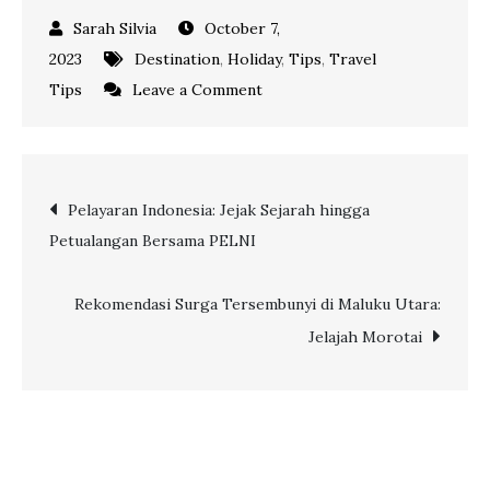
October 7,
2023
Destination
,
Holiday
,
Tips
,
Travel
on
Tips
Leave a Comment
Keindahan
Musim
Semi:
Post
Pelayaran Indonesia: Jejak Sejarah hingga
5
Petualangan Bersama PELNI
Destinasi
navigation
Wisata
Favorit
Rekomendasi Surga Tersembunyi di Maluku Utara:
di
Jelajah Morotai
Asia
dan
Eropa