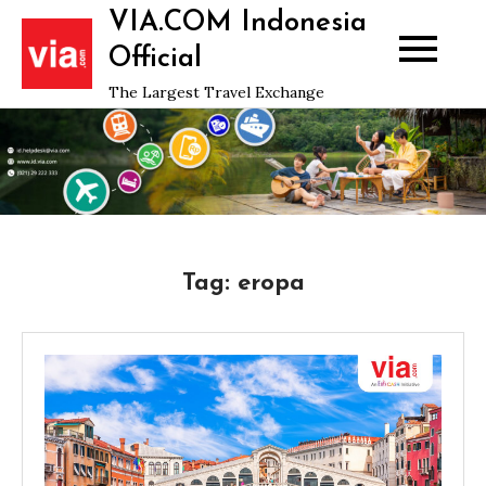
Skip
VIA.COM Indonesia
to
Official
content
The Largest Travel Exchange
Tag:
eropa