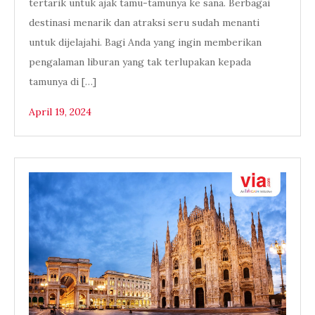
tertarik untuk ajak tamu-tamunya ke sana. Berbagai
destinasi menarik dan atraksi seru sudah menanti
untuk dijelajahi. Bagi Anda yang ingin memberikan
pengalaman liburan yang tak terlupakan kepada
tamunya di […]
April 19, 2024