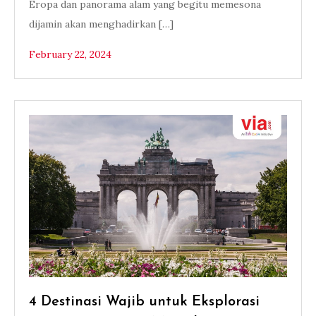
Eropa dan panorama alam yang begitu memesona
dijamin akan menghadirkan […]
February 22, 2024
4 Destinasi Wajib untuk Eksplorasi