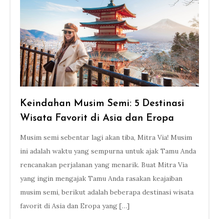
Keindahan Musim Semi: 5 Destinasi
Wisata Favorit di Asia dan Eropa
Musim semi sebentar lagi akan tiba, Mitra Via! Musim
ini adalah waktu yang sempurna untuk ajak Tamu Anda
rencanakan perjalanan yang menarik. Buat Mitra Via
yang ingin mengajak Tamu Anda rasakan keajaiban
musim semi, berikut adalah beberapa destinasi wisata
favorit di Asia dan Eropa yang […]