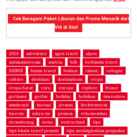
Cek Beragam Paket Liburan dan Promo Menarik dari
VIA di Sini!
2024
adventure
agen travel
alpen
antimainstream
austria
b2b
berbisnis travel
BISNIS
bisnis travel
budaya
classic
cologne
culture
destinasi
destinations
eropa
eropa barat
euro
europe
explore
france
germany
gothic
holiday
holidays
innovation
innsbruck
inovasi
jerman
liechtenstein
lucerne
mitra via
prancis
rekomendasi
strassbourg
swiss
switzerland
tips
tips bisnis travel pemula
tips meningkatkan penjualan