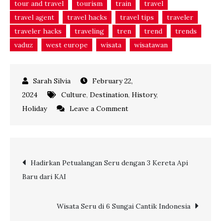
tour and travel
tourism
train
travel
travel agent
travel hacks
travel tips
traveler
traveler hacks
traveling
tren
trend
trends
vaduz
west europe
wisata
wisatawan
February 22,
2024
Culture
,
Destination
,
History
,
on
Holiday
Leave a Comment
5
Destinasi
Antimainstream
Post
Hadirkan Petualangan Seru dengan 3 Kereta Api
yang
Baru dari KAI
Memukau
navigation
di
Eropa
Wisata Seru di 6 Sungai Cantik Indonesia
Barat