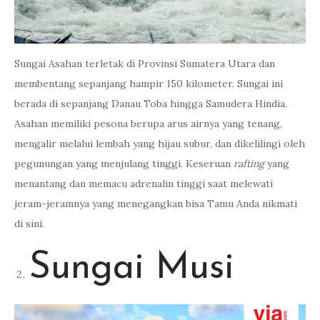
Sungai Asahan terletak di Provinsi Sumatera Utara dan
membentang sepanjang hampir 150 kilometer. Sungai ini
berada di sepanjang Danau Toba hingga Samudera Hindia.
Asahan memiliki pesona berupa arus airnya yang tenang,
mengalir melalui lembah yang hijau subur, dan dikelilingi oleh
pegunungan yang menjulang tinggi. Keseruan
rafting
yang
menantang dan memacu adrenalin tinggi saat melewati
jeram-jeramnya yang menegangkan bisa Tamu Anda nikmati
di sini.
Sungai Musi