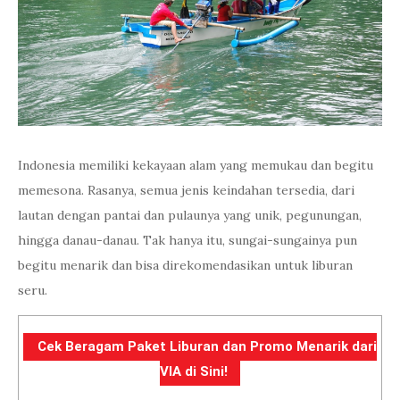
Indonesia memiliki kekayaan alam yang memukau dan begitu
memesona. Rasanya, semua jenis keindahan tersedia, dari
lautan dengan pantai dan pulaunya yang unik, pegunungan,
hingga danau-danau. Tak hanya itu, sungai-sungainya pun
begitu menarik dan bisa direkomendasikan untuk liburan
seru.
Cek Beragam Paket Liburan dan Promo Menarik dari
VIA di Sini!