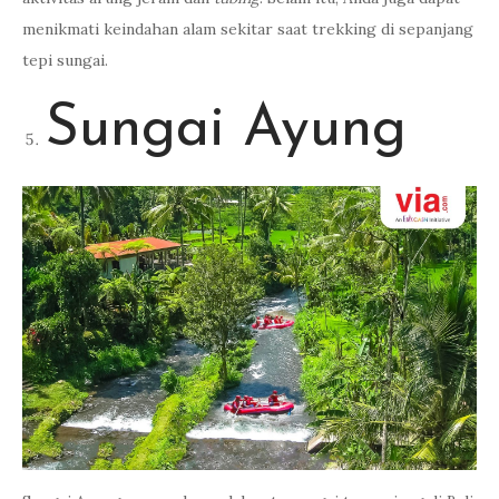
menikmati keindahan alam sekitar saat trekking di sepanjang
tepi sungai.
Sungai Ayung