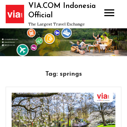
Skip
VIA.COM Indonesia
to
Official
content
The Largest Travel Exchange
Tag:
springs