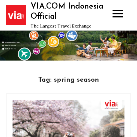
Skip
VIA.COM Indonesia
to
Official
content
The Largest Travel Exchange
Tag:
spring season