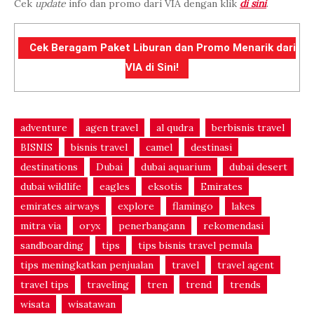
Cek
update
info dan promo dari VIA dengan klik
di sini
.
Cek Beragam Paket Liburan dan Promo Menarik dari
VIA di Sini!
adventure
agen travel
al qudra
berbisnis travel
BISNIS
bisnis travel
camel
destinasi
destinations
Dubai
dubai aquarium
dubai desert
dubai wildlife
eagles
eksotis
Emirates
emirates airways
explore
flamingo
lakes
mitra via
oryx
penerbangann
rekomendasi
sandboarding
tips
tips bisnis travel pemula
tips meningkatkan penjualan
travel
travel agent
travel tips
traveling
tren
trend
trends
wisata
wisatawan