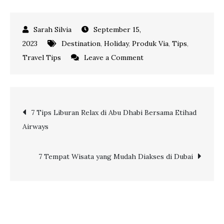
September 15,
2023
Destination
,
Holiday
,
Produk Via
,
Tips
,
on
Travel Tips
Leave a Comment
3
Rekomendasi
Aktivitas
Post
7 Tips Liburan Relax di Abu Dhabi Bersama Etihad
Seru
Airways
di
navigation
Kehidupan
Alam
7 Tempat Wisata yang Mudah Diakses di Dubai
Liar
Dubai
bersama
Emirates