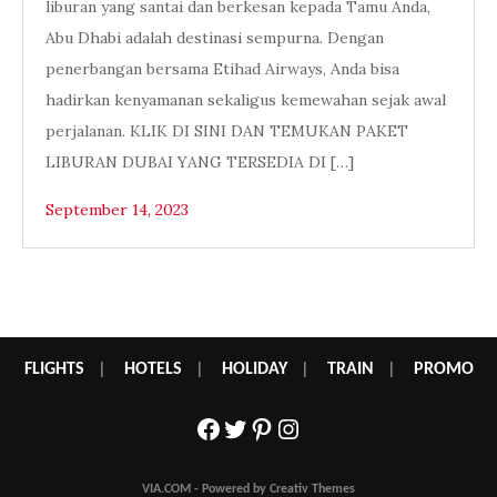
liburan yang santai dan berkesan kepada Tamu Anda,
Abu Dhabi adalah destinasi sempurna. Dengan
penerbangan bersama Etihad Airways, Anda bisa
hadirkan kenyamanan sekaligus kemewahan sejak awal
perjalanan. KLIK DI SINI DAN TEMUKAN PAKET
LIBURAN DUBAI YANG TERSEDIA DI […]
September 14, 2023
FLIGHTS
|
HOTELS
|
HOLIDAY
|
TRAIN
|
PROMO
Facebook
Twitter
Pinterest
Instagram
VIA.COM - Powered by Creativ Themes