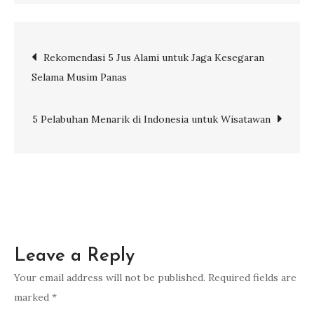
6
Keajaiban
Post
Rekomendasi 5 Jus Alami untuk Jaga Kesegaran
di
Selama Musim Panas
Derawan:
navigation
Rekomendasi
Wisata
5 Pelabuhan Menarik di Indonesia untuk Wisatawan
di
Surga
Tersembunyi
Leave a Reply
Your email address will not be published.
Required fields are
marked
*