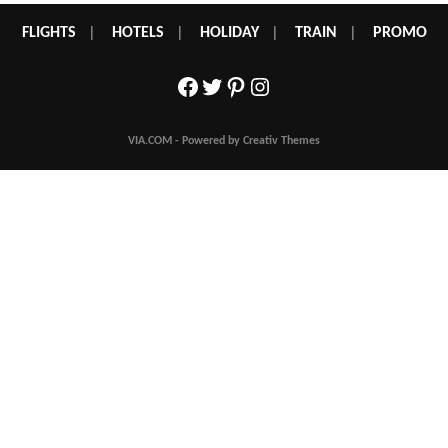
FLIGHTS
|
HOTELS
|
HOLIDAY
|
TRAIN
|
PROMO
Facebook
Twitter
Pinterest
Instagram
VIA.COM - Powered by Creativ Themes