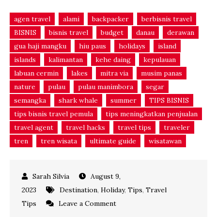
agen travel
alami
backpacker
berbisnis travel
BISNIS
bisnis travel
budget
danau
derawan
gua haji mangku
hiu paus
holidays
island
islands
kalimantan
kehe daing
kepulauan
labuan cermin
lakes
mitra via
musim panas
nature
pulau
pulau manimbora
segar
semangka
shark whale
summer
TIPS BISNIS
tips bisnis travel pemula
tips meningkatkan penjualan
travel agent
travel hacks
travel tips
traveler
tren
tren wisata
ultimate guide
wisatawan
August 9,
2023
Destination
,
Holiday
,
Tips
,
Travel
on
Tips
Leave a Comment
Jelajah