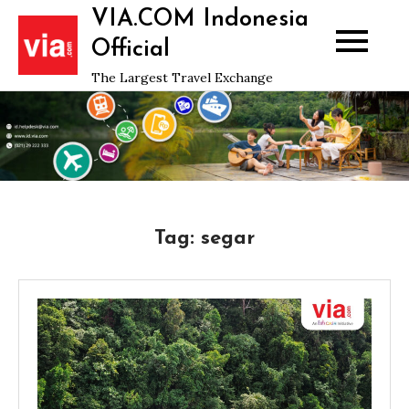
Skip
VIA.COM Indonesia
to
Official
content
The Largest Travel Exchange
Tag:
segar