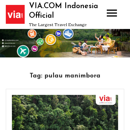
Skip
VIA.COM Indonesia
to
Official
content
The Largest Travel Exchange
Tag:
pulau manimbora