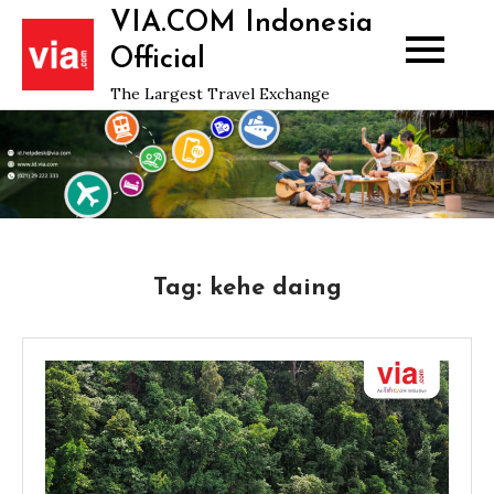
Skip
VIA.COM Indonesia
to
Official
content
The Largest Travel Exchange
Tag:
kehe daing