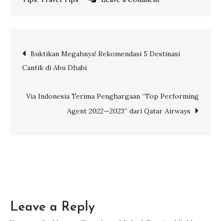
8
Tips
Agar
Post
Buktikan Megahnya! Rekomendasi 5 Destinasi
Penumpang
Cantik di Abu Dhabi
Bus
navigation
Tidak
Alami
Via Indonesia Terima Penghargaan “Top Performing
Mabuk
Agent 2022—2023” dari Qatar Airways
Darat
Leave a Reply