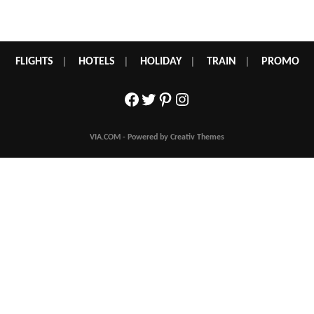
FLIGHTS
|
HOTELS
|
HOLIDAY
|
TRAIN
|
PROMO
Facebook
Twitter
Pinterest
Instagram
VIA.COM - Powered by Creativ Themes