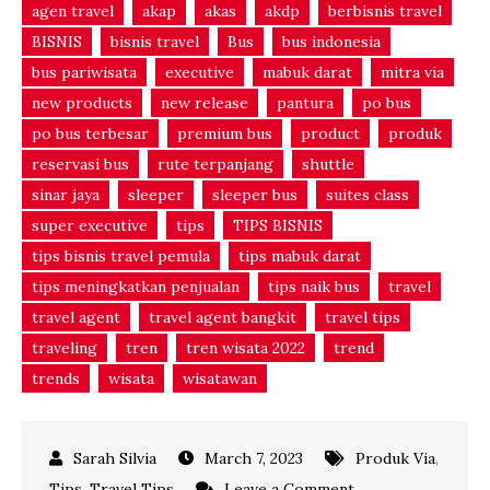
agen travel
akap
akas
akdp
berbisnis travel
BISNIS
bisnis travel
Bus
bus indonesia
bus pariwisata
executive
mabuk darat
mitra via
new products
new release
pantura
po bus
po bus terbesar
premium bus
product
produk
reservasi bus
rute terpanjang
shuttle
sinar jaya
sleeper
sleeper bus
suites class
super executive
tips
TIPS BISNIS
tips bisnis travel pemula
tips mabuk darat
tips meningkatkan penjualan
tips naik bus
travel
travel agent
travel agent bangkit
travel tips
traveling
tren
tren wisata 2022
trend
trends
wisata
wisatawan
March 7, 2023
Produk Via
,
on
Tips
,
Travel Tips
Leave a Comment