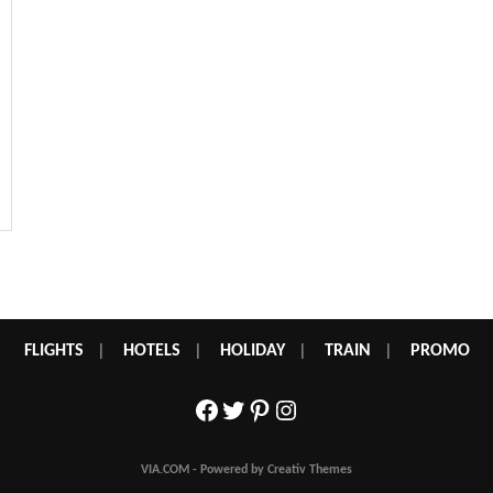
FLIGHTS
|
HOTELS
|
HOLIDAY
|
TRAIN
|
PROMO
Facebook
Twitter
Pinterest
Instagram
VIA.COM - Powered by Creativ Themes