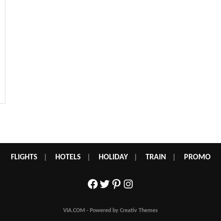
FLIGHTS
|
HOTELS
|
HOLIDAY
|
TRAIN
|
PROMO
Facebook
Twitter
Pinterest
Instagram
VIA.COM - Powered by Creativ Themes