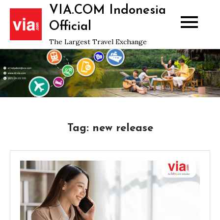
Skip
VIA.COM Indonesia
to
Official
content
The Largest Travel Exchange
Tag:
new release