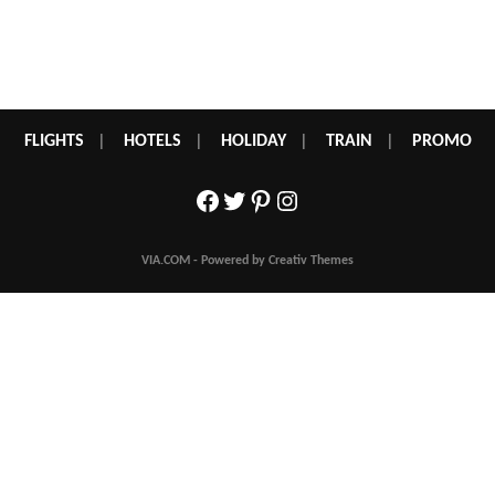
FLIGHTS
|
HOTELS
|
HOLIDAY
|
TRAIN
|
PROMO
Facebook
Twitter
Pinterest
Instagram
VIA.COM - Powered by Creativ Themes