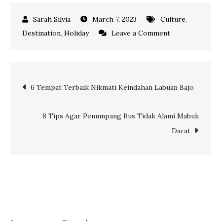
March 7, 2023
Culture
,
on
Destination
,
Holiday
Leave a Comment
Buktikan
Megahnya!
Rekomendasi
Post
6 Tempat Terbaik Nikmati Keindahan Labuan Bajo
5
Destinasi
navigation
Cantik
8 Tips Agar Penumpang Bus Tidak Alami Mabuk
di
Darat
Abu
Dhabi