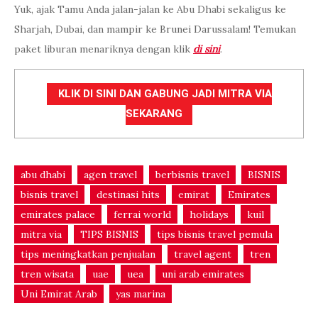
Yuk, ajak Tamu Anda jalan-jalan ke Abu Dhabi sekaligus ke
Sharjah, Dubai, dan mampir ke Brunei Darussalam! Temukan
paket liburan menariknya dengan klik
di sini
.
KLIK DI SINI DAN GABUNG JADI MITRA VIA
SEKARANG
abu dhabi
agen travel
berbisnis travel
BISNIS
bisnis travel
destinasi hits
emirat
Emirates
emirates palace
ferrai world
holidays
kuil
mitra via
TIPS BISNIS
tips bisnis travel pemula
tips meningkatkan penjualan
travel agent
tren
tren wisata
uae
uea
uni arab emirates
Uni Emirat Arab
yas marina