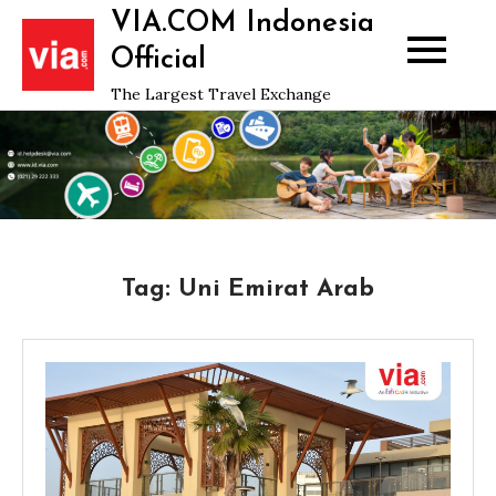
Skip
VIA.COM Indonesia
to
Official
content
The Largest Travel Exchange
Tag:
Uni Emirat Arab