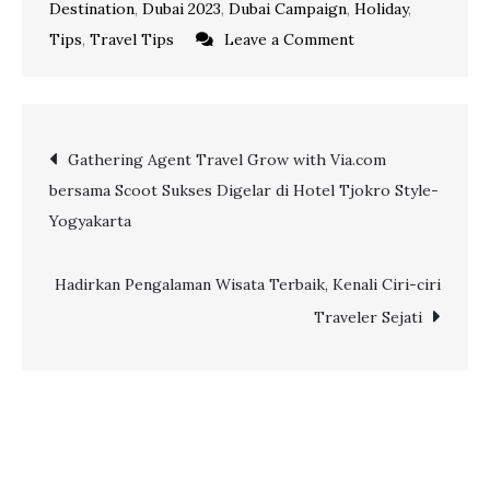
Destination
,
Dubai 2023
,
Dubai Campaign
,
Holiday
,
on
Tips
,
Travel Tips
Leave a Comment
7
Restoran
Baru
Post
Gathering Agent Travel Grow with Via.com
Super
bersama Scoot Sukses Digelar di Hotel Tjokro Style-
Unik
navigation
Yogyakarta
di
Dubai
yang
Hadirkan Pengalaman Wisata Terbaik, Kenali Ciri-ciri
Wajib
Traveler Sejati
Direkomendasikan