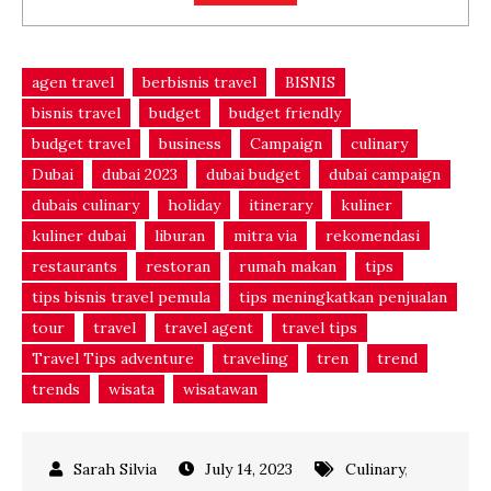
agen travel
berbisnis travel
BISNIS
bisnis travel
budget
budget friendly
budget travel
business
Campaign
culinary
Dubai
dubai 2023
dubai budget
dubai campaign
dubais culinary
holiday
itinerary
kuliner
kuliner dubai
liburan
mitra via
rekomendasi
restaurants
restoran
rumah makan
tips
tips bisnis travel pemula
tips meningkatkan penjualan
tour
travel
travel agent
travel tips
Travel Tips adventure
traveling
tren
trend
trends
wisata
wisatawan
July 14, 2023
Culinary
,