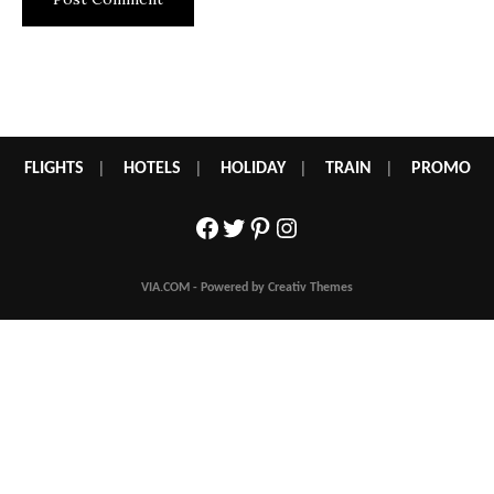
FLIGHTS
|
HOTELS
|
HOLIDAY
|
TRAIN
|
PROMO
Facebook
Twitter
Pinterest
Instagram
VIA.COM - Powered by Creativ Themes