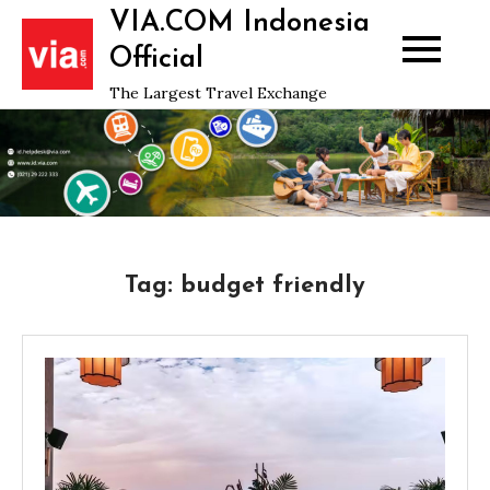
Skip
VIA.COM Indonesia
to
Official
content
The Largest Travel Exchange
Tag:
budget friendly