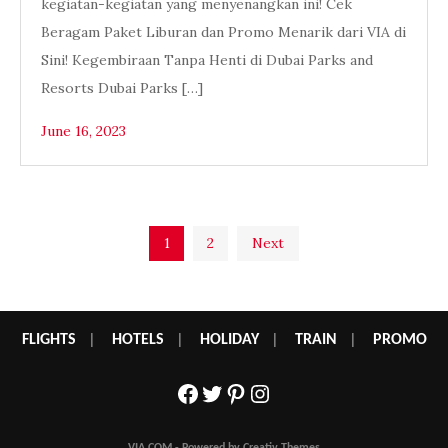
kegiatan-kegiatan yang menyenangkan ini! Cek
Beragam Paket Liburan dan Promo Menarik dari VIA di
Sini! Kegembiraan Tanpa Henti di Dubai Parks and
Resorts Dubai Parks […]
June 16, 2023
Posts
1
2
Next
pagination
FLIGHTS
|
HOTELS
|
HOLIDAY
|
TRAIN
|
PROMO
Facebook
Twitter
Pinterest
Instagram