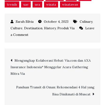
trends
uae
uea
wisata
wisatawan
October 4, 2023
Culinary
,
Culture
,
Destination
,
History
,
Produk Via
Leave
on
a Comment
Nikmati
Keajaiban
Dubai
Post
Mengungkap Kolaborasi Hebat: Via.com dan AXA
Bersama
Insurance Indonesia* Menggelar Acara Gathering
Emirates:
navigation
Mitra Via
6
Aktivitas
Seru
Panduan Transit di Oman: Rekomendasi 4 Hal yang
yang
Bisa Dinikmati di Muscat
Harus