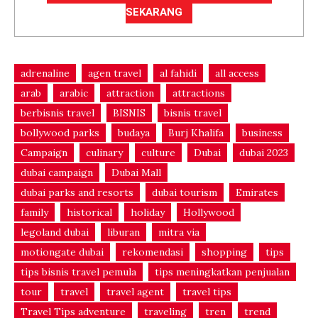
SEKARANG
adrenaline
agen travel
al fahidi
all access
arab
arabic
attraction
attractions
berbisnis travel
BISNIS
bisnis travel
bollywood parks
budaya
Burj Khalifa
business
Campaign
culinary
culture
Dubai
dubai 2023
dubai campaign
Dubai Mall
dubai parks and resorts
dubai tourism
Emirates
family
historical
holiday
Hollywood
legoland dubai
liburan
mitra via
motiongate dubai
rekomendasi
shopping
tips
tips bisnis travel pemula
tips meningkatkan penjualan
tour
travel
travel agent
travel tips
Travel Tips adventure
traveling
tren
trend